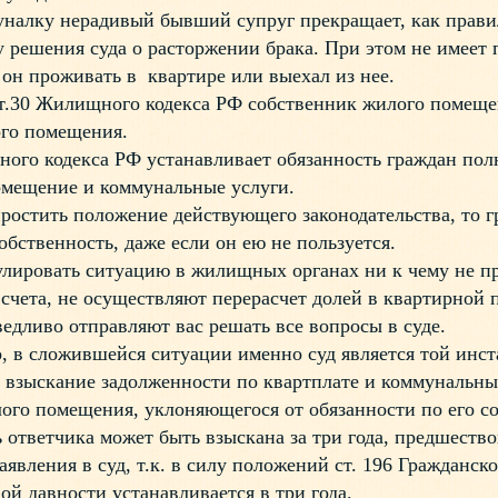
налку нерадивый бывший супруг прекращает, как правил
у решения суда о расторжении брака. При этом не имеет
я он проживать в квартире или выехал из нее.
.30 Жилищного кодекса РФ собственник жилого помещен
ого помещения.
о кодекса РФ устанавливает обязанность граждан пол
омещение и коммунальные услуги.
стить положение действующего законодательства, то г
собственность, даже если он ею не пользуется.
ровать ситуацию в жилищных органах ни к чему не п
 счета, не осуществляют перерасчет долей в квартирной 
едливо отправляют вас решать все вопросы в суде.
в сложившейся ситуации именно суд является той инст
 взыскание задолженности по квартплате и коммунальны
ого помещения, уклоняющегося от обязанности по его с
тветчика может быть взыскана за три года, предшество
аявления в суд, т.к. в силу положений ст. 196 Гражданск
ой давности устанавливается в три года.