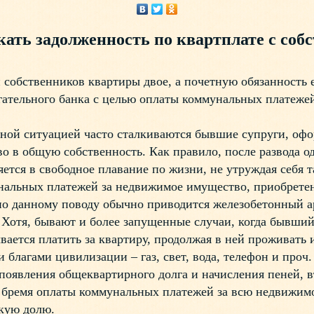
ать задолженность по квартплате с соб
обственников квартиры двое, а почетную обязанность 
ательного банка с целью оплаты коммунальных платежей
 ситуацией часто сталкиваются бывшие супруги, офо
во в общую собственность. Как правило, после развода 
яется в свободное плавание по жизни, не утруждая себя 
нальных платежей за недвижимое имущество, приобретен
по данному поводу обычно приводится железобетонный ар
Хотя, бывают и более запущенные случаи, когда бывший
вается платить за квартиру, продолжая в ней проживать 
 благами цивилизации – газ, свет, вода, телефон и проч
явления общеквартирного долга и начисления пеней, в
 бремя оплаты коммунальных платежей за всю недвижимос
скую долю.