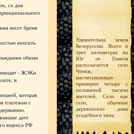
о, со дня
 принципиального
ия несет бремя
Удивительна земля
ностью вносить
Белоруссии. Всего в
трех километрах на
ражданин обязан
Юг от Гомеля
располагается село
Ченки,
риводят - ЖЭКи
насчитывающее
плате, и
примерно четыре с
половиной тысячи
анцией, которая
жителей. Село как
м платежам с
село, обычные
деревенские дома
одержанию.
усадебного типа
вавшие дате
ого кодекса РФ