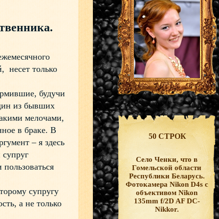
ственника.
ежемесячного
, несет только
рмившие, будучи
один из бывших
такими мелочами,
ное в браке. В
50 СТРОК
гумент – я здесь
 супруг
Село Ченки, что в
и пользоваться
Гомельской области
Республики Беларусь.
.
Фотокамера Nikon D4s с
торому супругу
объективом Nikon
135mm f/2D AF DC-
ть, а не только
Nikkor.