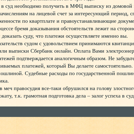
 суд необходимо получить в МФЦ выписку из домовой 
 начислениям на лицевой счет за интересующий период, с
женности по квартплате и правоустанавливающие докуме
ссе бремя доказывания обстоятельств лежит на стороне
 доказать суду, что платежи осуществляете именно вы.
ательств судом с удовольствием принимаются квитанции
ли выписки Сбербанк онлайн. Оплата Вами электроэнерг
тежей подтверждается аналогичным образом. Не забудьт
киваемых платежей, который Вы делаете самостоятельно.
пошлиной. Судебные расходы по государственной пошли
ика.
еч правосудия все-таки обрушился на голову злостног
кату, т.к. грамотная подготовка дела – залог успеха в суд