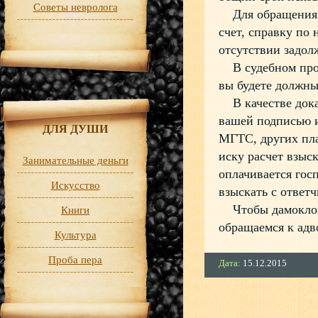
Советы невролога
Для обращения в
счет, справку по
отсутствии задол
В судебном проце
вы будете должны
В качестве доказ
вашей подписью и
ДЛЯ ДУШИ
МГТС, других пла
иску расчет взыс
Занимательные деньги
оплачивается гос
Искусство
взыскать с ответч
Чтобы дамоклов м
Книги
обращаемся к адво
Культура
Проба пера
Дата:
15.12.2015