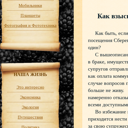
Мобильники
Как взыск
Планшеты
Фотография и Фототехника
Как быть, если с
посещения Сберег
один?
С вышеописанной
в браке, имущест
супругов отправл
НАША ЖИЗНЬ
как оплата комму
случае вопросов 
Это интересно
больше не живу. 
намеренно отказы
Экономика
всеми доступными
Экология
Во избежание по
Путешествия
приходится нести
за свою супруже
Политика