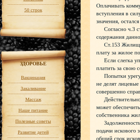
Оплачивать комму
50 строк
вступления в сил
значения, осталс
Согласно ч.3 ст
содержания данн
Ст.153 Жилищног
плату за жилое п
Если слегка упро
ЗДОРОВЬЕ
платить за свою 
Попытки урегули
Вакцинация
не делят лицевые
Закаливание
совершенно справ
Действительно, 
Массаж
может обеспечить
Наше питание
собственника жил
Полезные советы
Задолженность о
подачи искового з
Развитие детей
общий срок исков