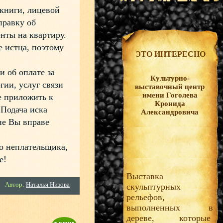
книги, лицевой
правку об
нты на квартиру.
 истца, поэтому
ЭТО ИНТЕРЕСНО
 об оплате за
Культурно-
ии, услуг связи
выставочный центр
имени Гоголева
е приложить к
Кронида
 Подача иска
Александровича
не Вы вправе
о неплательщика,
е!
Выставка
Автор:
Наталья Низова
скульптурных
рельефов,
выполненных в
дереве, которые