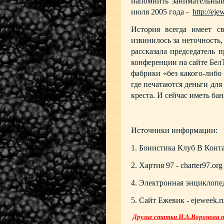
напомнить занимательны
июля 2005 года -
http://ej
История всегда имеет с
извинилось за неточность
рассказала председатель
конференции на сайте Бел
фабрики «без какого-либ
где печатаются деньги для
креста. И сейчас иметь ба
Источники информации:
1. Бонистика Клуб В Конта
2. Хартия 97 - charter97.org
4. Электронная энциклопед
5. Сайт Ежевик - ejeweek.r
Другие статьи И.А.Воронова 