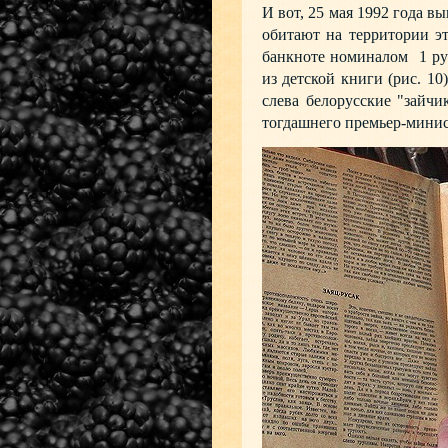
И вот, 25 мая 1992 года 
обитают на территории э
банкноте номиналом 1 руб
из детской книги (рис. 10
слева белорусские "зайч
тогдашнего премьер-минис