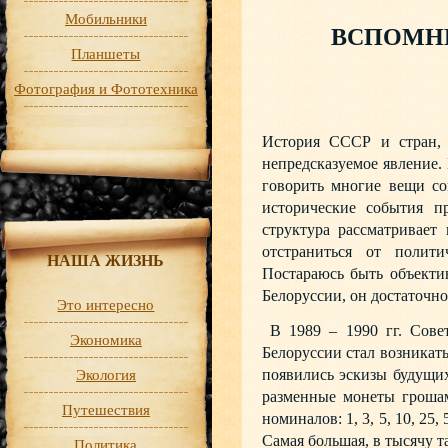
Мобильники
ВСПОМНИ
Планшеты
Фотография и Фототехника
История СССР и стран, 
непредсказуемое явление.
говорить многие вещи со
исторические события п
структура рассматривает
отстраниться от полити
НАША ЖИЗНЬ
Постараюсь быть объектив
Белоруссии, он достаточн
Это интересно
В 1989 – 1990 гг. Сове
Экономика
Белоруссии стал возникать
появились эскизы будущи
Экология
разменные монеты грошам
Путешествия
номиналов: 1, 3, 5, 10, 25
Самая большая, в тысячу т
Политика