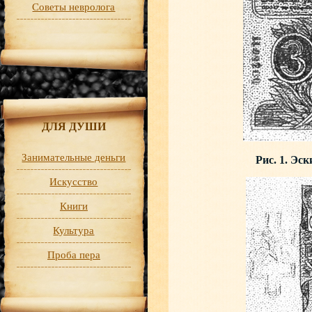
Советы невролога
ДЛЯ ДУШИ
Занимательные деньги
Рис. 1. Эс
Искусство
Книги
Культура
Проба пера