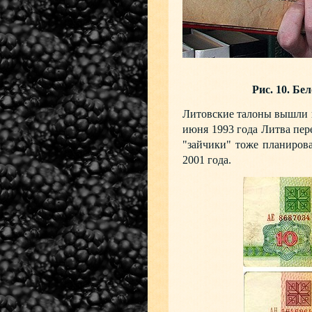
Рис. 10. Бе
Литовские талоны вышли в 
июня 1993 года Литва пере
"зайчики" тоже планиров
2001 года.