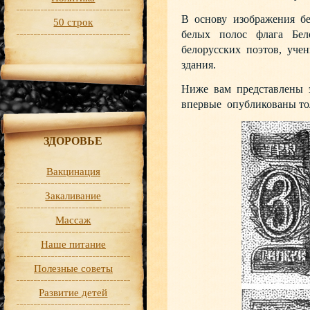
В основу изображения б
50 строк
белых полос флага Бело
белорусских поэтов, уче
здания.
Ниже вам представлены 
впервые опубликованы тольк
ЗДОРОВЬЕ
Вакцинация
Закаливание
Массаж
Наше питание
Полезные советы
Развитие детей