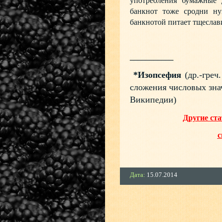
употребления бумажные 
банкнот тоже сродни ну
банкнотой питает тщеслави
___________
*Изопсефия
(др.-греч
сложения числовых зна
Википедии)
Другие ст
с
Дата:
15.07.2014