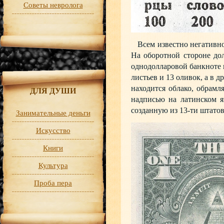
Советы невролога
Всем известно негативное
На оборотной стороне до
однодолларовой банкноте 
листьев и 13 оливок, а в 
находится облако, обрамл
ДЛЯ ДУШИ
надписью на латинском я
созданную из 13-ти штатов
Занимательные деньги
Искусство
Книги
Культура
Проба пера