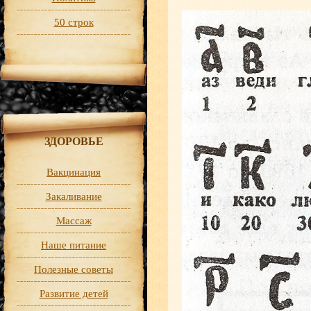
50 строк
ЗДОРОВЬЕ
Вакцинация
Закаливание
Массаж
Наше питание
Полезные советы
Развитие детей