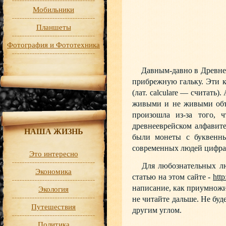
Мобильники
Планшеты
Фотография и Фототехника
Давным-давно в Древнем 
прибрежную гальку. Эти ка
(лат. calculare — считать
живыми и не живыми объе
произошла из-за того, 
древнееврейском алфавите.
НАША ЖИЗНЬ
были монеты с буквенн
современных людей цифра
Это интересно
Для любознательных люд
Экономика
статью на этом сайте -
htt
написание, как приумножит
Экология
не читайте дальше. Не буд
Путешествия
другим углом.
Политика