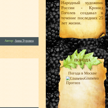
Народный художник
России - Кронид
Гоголев создавал в
течение последних 25
лет жизни.
Автор:
Анна Туровец
ПОГОДА
Погода в Москве
Gismeteo
Прогноз