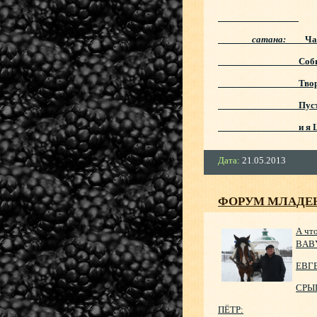
сатана:
Ча
Собирайтесь
Творите зло
Пусть содрогн
и я Царём в 
Дата:
21.05.2013
ФОРУМ МЛАДЕ
А чт
BABY
ЕВГЕ
СРЫ
ПЁТР: