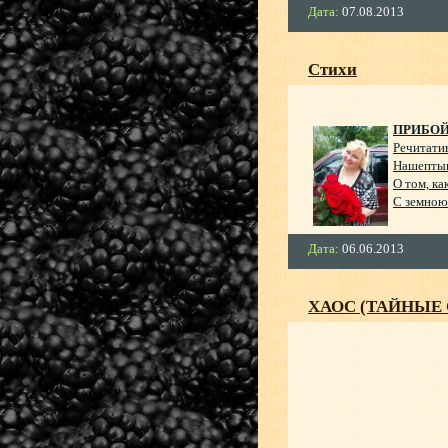
Дата:
07.08.2013
Стихи
ПРИБО
Речитати
Нашептыв
О том, ка
С земною
Дата:
06.06.2013
ХАОС (ТАЙНЫЕ