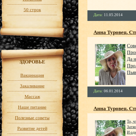
50 строк
Дата:
11.05.2014
Анна Туровец. 
Сов
Про
Да н
ЗДОРОВЬЕ
Прод
Пьян
Вакцинация
Закаливание
Дата:
06.01.2014
Массаж
Наше питание
Анна Туровец. Ст
Полезные советы
То, ч
Затя
Развитие детей
И од