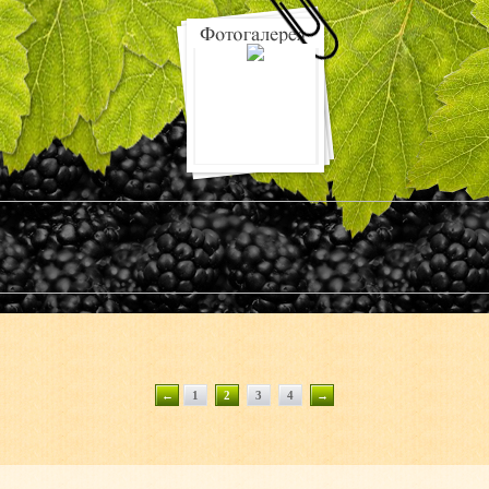
←
1
2
3
4
→