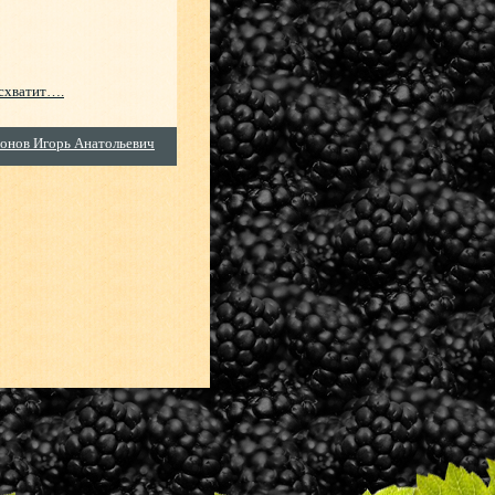
 схватит….
онов Игорь Анатольевич