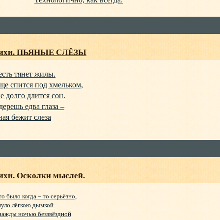
Стихи. ПЬЯНЫЕ СЛЁЗЫ
есть тянет жилы.
ще спится под хмельком,
е долго длится сон.
ерешь едва глаза –
ая бежит слеза
ихи. Осколки мыслей.
то было когда – то серьёзно,
нуло лёгкою дымкой.
нажды ночью беззвёздной