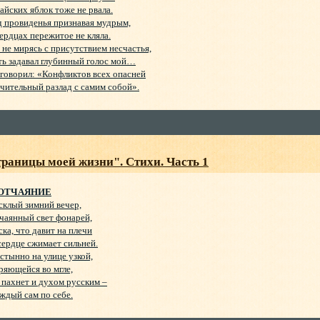
айских яблок тоже не рвала.
 провиденья признавая мудрым,
ердцах пережитое не кляла.
 не мирясь с присутствием несчастья,
ь задавал глубинный голос мой…
говорил: «Конфликтов всех опасней
ительный разлад с самим собой».
раницы моей жизни". Стихи. Часть 1
ТЧАЯНИЕ
склый зимний вечер,
чаянный свет фонарей,
ска, что давит на плечи
сердце сжимает сильней.
стынно на улице узкой,
ряющейся во мгле,
 пахнет и духом русским –
ждый сам по себе.