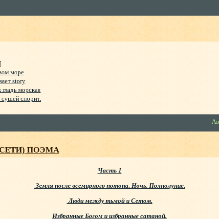
Й
вом море
ает story
к гладь морская
 сушей спорит.
Ав
 СЕТИ) ПОЭМА
Часть 1
Земля после всемирного потопа. Ночь. Полнолуние.
Люди между тьмой и Сетом.
Избранные Богом и избранные сатаной.