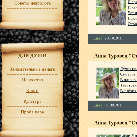
Я пр
Советы невролога
И на 
Чёт и
Поки
Остаё
Дата:
20.10.2013
Анна Туровец "Ст
ДЛЯ ДУШИ
Лучик по
Занимательные деньги
Смотрит 
В плавно
Искусство
Тает гран
Книги
В зыбких
Культура
Дата:
01.09.2013
Проба пера
Анна Туровец "Ст
Я 