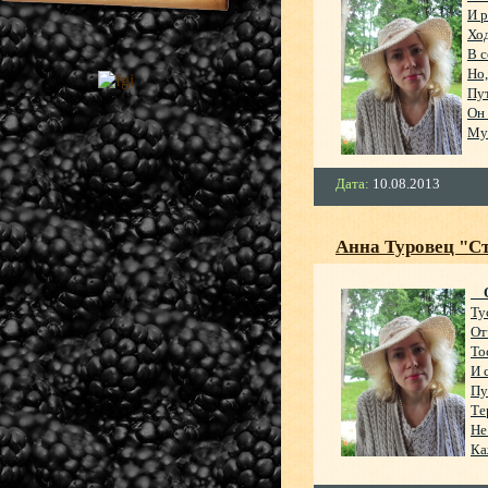
И р
Ход
В с
Но,
Пут
Он 
Муч
Дата:
10.08.2013
Анна Туровец "Ст
О
Ту
От
То
И 
Пу
Те
Не
Ка