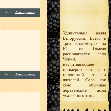
Автор:
Анна Туровец
Удивительна земля
Белоруссии. Всего в
трех километрах на
Юг от Гомеля
располагается село
Ченки,
насчитывающее
примерно четыре с
половиной тысячи
Автор:
Анна Туровец
жителей. Село как
село, обычные
деревенские дома
усадебного типа