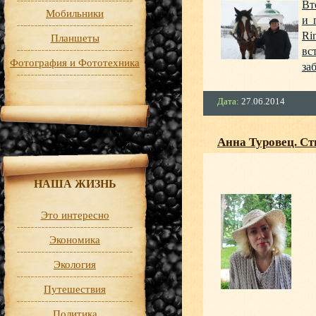
Вт
Мобильники
и 
Ri
Планшеты
вс
Фотография и Фототехника
за
Дата:
27.06.2014
Анна Туровец. Ст
НАША ЖИЗНЬ
Это интересно
Экономика
Экология
Путешествия
Политика