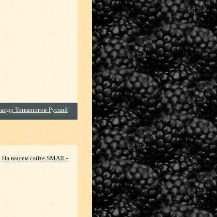
андр Тонконогов-Руский
? На нашем сайте SMAIL-