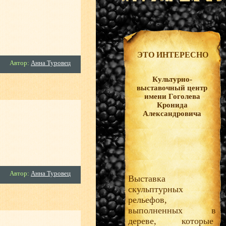
ЭТО ИНТЕРЕСНО
Автор:
Анна Туровец
Культурно-
выставочный центр
имени Гоголева
Кронида
Александровича
Автор:
Анна Туровец
Выставка
скульптурных
рельефов,
выполненных в
дереве, которые