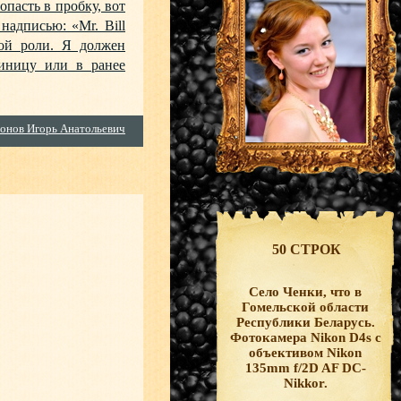
опасть в пробку, вот
надписью: «Mr. Bill
ной роли. Я должен
тиницу или в ранее
онов Игорь Анатольевич
50 СТРОК
Село Ченки, что в
Гомельской области
Республики Беларусь.
Фотокамера Nikon D4s с
объективом Nikon
135mm f/2D AF DC-
Nikkor.