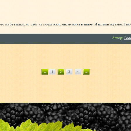
то из бутылки, но рвёт не по-детски, как мужика в запое. И колики жуткие. Так
Автор:
Вор
←
1
2
3
4
→