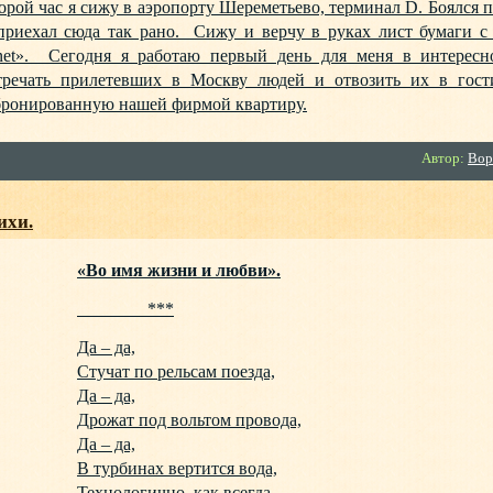
орой час я сижу в аэропорту Шереметьево, терминал D. Боялся п
приехал сюда так рано. Сижу и верчу в руках лист бумаги с 
net». Сегодня я работаю первый день для меня в интерес
тречать прилетевших в Москву людей и отвозить их в гос
бронированную нашей фирмой квартиру.
Автор:
Вор
ихи.
«Во имя жизни и любви».
***
Да – да,
Стучат по рельсам поезда,
Да – да,
Дрожат под вольтом провода,
Да – да,
В турбинах вертится вода,
Технологично, как всегда.