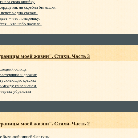
изнала свою ошибку.
сердце как ни скребли бы кошки,
 нечет в одно связала.
дает – что понарошку,
тся – что небо послало.
раницы моей жизни". Стихи. Часть 3
следний солнца
растерянно и дрожит.
 тускнеющих красках
ь между явью и сном,
 чертах убранства
раницы моей жизни". Стихи. Часть 2
не была любимицей Фортуны