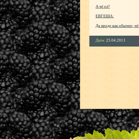
А чё ел?
ЕВГЕША:
Да вроде как обычно, чё-
Дата:
25.04.2013